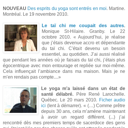
NOUVEAU
Des esprits du yoga sont entrés en moi
. Martine.
Montréal. Le 19 novembre 2010.
Le taï chi me coupait des autres
.
Monique St-Hilaire. Granby. Le 22
octobre 2010. « Aujourd’hui, je réalise
que j’étais devenue accro et dépendante
du taï chi. C’était devenu un besoin
essentiel, au quotidien. J’ai aussi réalisé
que pendant les années où je faisais du taï chi, j’étais plus
égocentrique avec mon entourage et repliée sur moi-même.
Cela influençait l’ambiance dans ma maison. Mais je ne
m’en rendais pas compte....»
Le yoga m'a laissé dans un état de
santé délabré.
Père René Larochelle.
Québec. Le 20 mars 2010.
Ficher audio
ici
(lent à démarrer). « (…) Comme prêtre
depuis 30 ans, cela m’amène maintenant
à avoir un regard différent. (...) j’ai
rencontré dès mes premiers temps de sacerdoce des gens