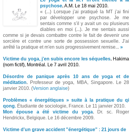
psychose
.
A.M. Le 18 mai 2010.
« (...) Lorsque j'ai pratiqué la MT j'ai fini
par développer une psychose. Je me
sentais comme s'il y avait un ou plusieurs
diables en moi (...). Je me sentais aussi
comme si je devais combattre contre le fait de devenir une
sorcière et contre une sorte de possession sexuelle. J'ai
arrêté la pratique et m'en suis progressivement remise...
»
.
Victime du yoga, j’en subis encore les séquelles
.
Hakima
(nom fictif), Montréal. Le 7 avril 2010.
.
Désordre de panique après 10 ans de yoga et de
méditation
.
Professeur de yoga, MBA, Singapore. Le 28
janvier 2010. (
Version anglaise
)
.
Problèmes « énergétiques » suite à la pratique du qi
qong.
Étudiante de sociologie, France. Le 11 janvier 2010.
Mon épouse a été victime du yoga
.
Dr. sc. Roger
Hendrickx, Belgique. Le 16 décembre 2009.
..
Victime d'un grave accident "énergétique" : 21 jours de