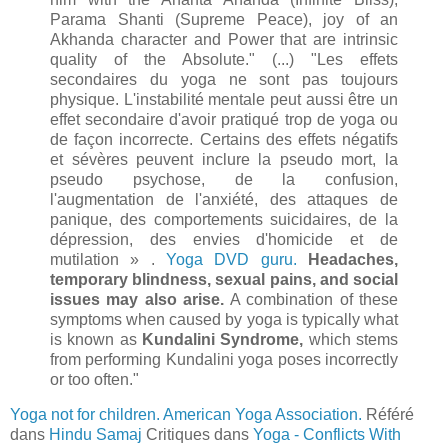
Parama Shanti (Supreme Peace), joy of an
Akhanda character and Power that are intrinsic
quality of the Absolute." (...) "Les effets
secondaires du yoga ne sont pas toujours
physique. L'instabilité mentale peut aussi être un
effet secondaire d'avoir pratiqué trop de yoga ou
de façon incorrecte. Certains des effets négatifs
et sévères peuvent inclure la pseudo mort, la
pseudo psychose, de la confusion,
l'augmentation de l'anxiété, des attaques de
panique, des comportements suicidaires, de la
dépression, des envies d'homicide et de
mutilation » .
Yoga DVD guru.
Headaches,
temporary blindness, sexual pains, and social
issues may also arise.
A combination of these
symptoms when caused by yoga is typically what
is known as
Kundalini Syndrome,
which stems
from performing Kundalini yoga poses incorrectly
or too often."
Yoga not for children.
American Yoga Association.
Référé
dans
Hindu Samaj
Critiques dans
Yoga - Conflicts With