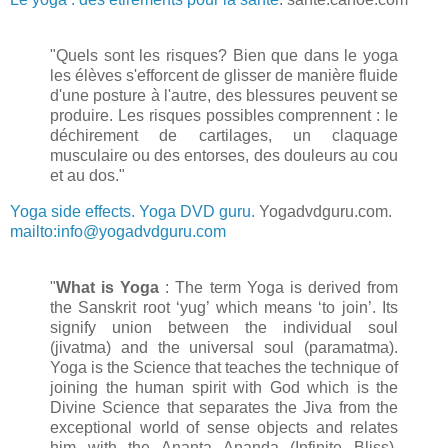
"Quels sont les risques? Bien que dans le yoga
les élèves s'efforcent de glisser de manière fluide
d'une posture à l'autre, des blessures peuvent se
produire. Les risques possibles comprennent : le
déchirement de cartilages, un claquage
musculaire ou des entorses, des douleurs au cou
et au dos."
Yoga side effects. Yoga DVD guru.
Yogadvdguru.com.
mailto:info@yogadvdguru.com
"
What is Yoga
: The term Yoga is derived from
the Sanskrit root ‘yug’ which means ‘to join’. Its
signify union between the individual soul
(jivatma) and the universal soul (paramatma).
Yoga is the Science that teaches the technique of
joining the human spirit with God which is the
Divine Science that separates the Jiva from the
exceptional world of sense objects and relates
him with the Ananta Ananda (Infinite Bliss),