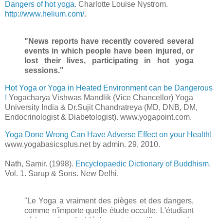
Dangers of hot yoga.
Charlotte Louise Nystrom.
http://www.helium.com/
.
"News reports have recently covered several
events in which people have been injured, or
lost their lives, participating in hot yoga
sessions."
Hot Yoga or Yoga in Heated Environment can be Dangerous
!
Yogacharya Vishwas Mandlik (Vice Chancellor) Yoga
University India & Dr.Sujit Chandratreya (MD, DNB, DM,
Endocrinologist & Diabetologist). www.yogapoint.com.
Yoga Done Wrong Can Have Adverse Effect on your Health!
www.yogabasicsplus.net by admin. 29, 2010.
Nath, Samir. (1998).
Encyclopaedic Dictionary of Buddhism
.
Vol. 1. Sarup & Sons. New Delhi.
"Le Yoga a vraiment des pièges et des dangers,
comme n'importe quelle étude occulte. L'étudiant