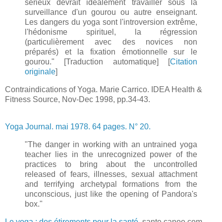
sérieux devrait idéalement travailler sous la
surveillance d'un gourou ou autre enseignant.
Les dangers du yoga sont l'introversion extrême,
l'hédonisme spirituel, la régression
(particulièrement avec des novices non
préparés) et la fixation émotionnelle sur le
gourou." [Traduction automatique] [
Citation
originale
]
Contraindications of Yoga. Marie Carrico. IDEA Health &
Fitness Source, Nov-Dec 1998, pp.34-43.
Yoga Journal. mai 1978. 64 pages. N° 20.
"The danger in working with an untrained yoga
teacher lies in the unrecognized power of the
practices to bring about the uncontrolled
released of fears, illnesses, sexual attachment
and terrifying archetypal formations from the
unconscious, just like the opening of Pandora's
box."
Le yoga : des étirements pour la santé
. sante.canoe.com