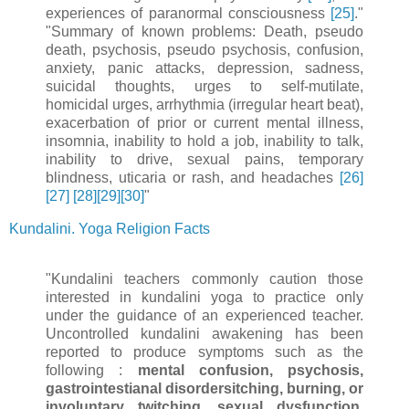
experiences of paranormal consciousness
[25]
."
"Summary of known problems: Death, pseudo
death, psychosis, pseudo psychosis, confusion,
anxiety, panic attacks, depression, sadness,
suicidal thoughts, urges to self-mutilate,
homicidal urges, arrhythmia (irregular heart beat),
exacerbation of prior or current mental illness,
insomnia, inability to hold a job, inability to talk,
inability to drive, sexual pains, temporary
blindness, uticaria or rash, and headaches
[26]
[27]
[28]
[29]
[30]
"
Kundalini. Yoga Religion Facts
"Kundalini teachers commonly caution those
interested in kundalini yoga to practice only
under the guidance of an experienced teacher.
Uncontrolled kundalini awakening has been
reported to produce symptoms such as the
following :
mental confusion, psychosis,
gastrointestianal disordersitching, burning, or
involuntary twitching, sexual dysfunction,