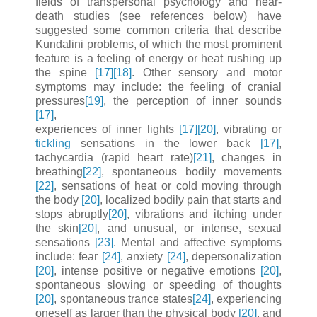
fields of transpersonal psychology and near-
death studies (see references below) have
suggested some common criteria that describe
Kundalini problems, of which the most prominent
feature is a feeling of energy or heat rushing up
the spine
[17]
[18]
. Other sensory and motor
symptoms may include: the feeling of cranial
pressures
[19]
, the perception of inner sounds
[17]
,
experiences of inner lights
[17]
[20]
, vibrating or
tickling
sensations in the lower back
[17]
,
tachycardia (rapid heart rate)
[21]
, changes in
breathing
[22]
, spontaneous bodily movements
[22]
, sensations of heat or cold moving through
the body
[20]
, localized bodily pain that starts and
stops abruptly
[20]
, vibrations and itching under
the skin
[20]
, and unusual, or intense, sexual
sensations
[23]
. Mental and affective symptoms
include: fear
[24]
, anxiety
[24]
, depersonalization
[20]
, intense positive or negative emotions
[20]
,
spontaneous slowing or speeding of thoughts
[20]
, spontaneous trance states
[24]
, experiencing
oneself as larger than the physical body
[20]
, and