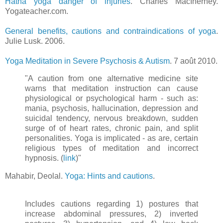
Hatha yoga danger of injuries
. Charles MacInerney.
Yogateacher.com.
.
General benefits, cautions and contraindications of yoga
.
Julie Lusk. 2006.
.
Yoga Meditation in Severe Psychosis & Autism
. 7 août 2010.
"A caution from one alternative medicine site
warns that meditation instruction can cause
physiological or psychological harm - such as:
mania, psychosis, hallucination, depression and
suicidal tendency, nervous breakdown, sudden
surge of of heart rates, chronic pain, and split
personalities. Yoga is implicated - as are, certain
religious types of meditation and incorrect
hypnosis. (
link
)"
Mahabir, Deolal.
Yoga: Hints and cautions
.
Includes cautions regarding 1) postures that
increase abdominal pressures, 2) inverted