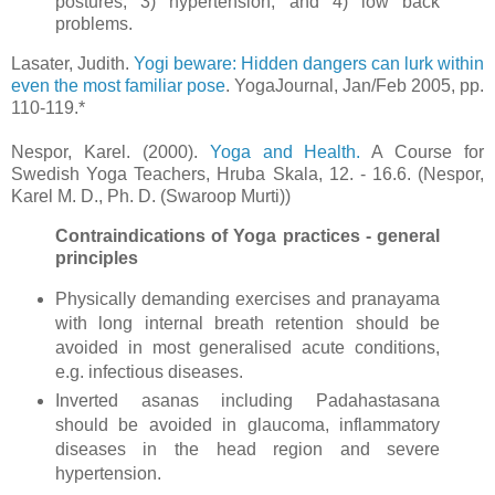
postures, 3) hypertension, and 4) low back
problems.
Lasater, Judith.
Yogi beware: Hidden dangers can lurk within
even the most familiar pose
. YogaJournal, Jan/Feb 2005, pp.
110-119.*
.
Nespor, Karel. (2000).
Yoga and Health.
A Course for
Swedish Yoga Teachers, Hruba Skala, 12. - 16.6. (Nespor,
Karel M. D., Ph. D. (Swaroop Murti))
Contraindications of Yoga practices - general
principles
Physically demanding exercises and pranayama
with long internal breath retention should be
avoided in most generalised acute conditions,
e.g. infectious diseases.
Inverted asanas including Padahastasana
should be avoided in glaucoma, inflammatory
diseases in the head region and severe
hypertension.