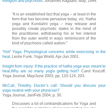
Religion and psychosis
. Johannes Aagaard. May, 1994.
“It is an established fact that yoga – at least in the
form that has become pervasive today, viz. Hatha
yoga and Kundalini yoga – may release and
possibly create psychotic states in the mind of
the practitioner, withdrawing his or her interest
from the outer world in ways reminiscent of the
kind of psychosis called autism.”
“Hot” Yoga: Physiological concerns while exercising in the
heat
. Leslie Funk. Yoga World, Apr-Jun 2001.
.
Insight from injury: If the practice of hatha yoga was meant to
heal,Why are so many yogis getting hurt?
Carol Krucoff.
Yoga Journal, May/June 2003, pp. 120-124, 203.
McCall, Timothy. Doctor’s call: Should you discuss your
yoga routine with your physician?
Yoga Journal, Jan/Feb 2004, p. 30.
Discusses a lot of contraindications for Yoga and