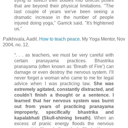
trying to stretch their bodies into difficult poses
that are beyond their physical limitations. "The
last couple of years we've been seeing a
dramatic increase in the number of people
injured doing yoga," Garrick said. "It's frightened
us."
Palkhivala, Aadil.
How to teach peace
. My Yoga Mentor, Nov
2004, no. 12.
“. . . as teachers, we must be very careful with
certain pranayama practices. Bhastrika
pranayama (often known as ‘Breath of Fire’) can
damage or even destroy the nervous system. I’ll
never forget a woman who came to me for legal
advice when I was practicing law.
She was
extremely agitated, constantly distracted, and
couldn’t finish a thought or a sentence. I
learned that her nervous system was burnt
out from years of practicing pranayama
improperly, specifically bhastrika and
kapalabhati (Skull-shining breath).
When an
excess of pranic energy floods the nervous