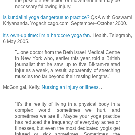
the possible restriction of movement that may be
necessary following injury.
Is kundalini yoga dangerous to practice?
Q&A with Goswami
Kriyananda. Yogachicago.com, September–October 2000.
.
It's own-up time: I'm a hardcore yoga fan
. Health. Telegraph,
6 May 2005.
"...one doctor from the Beth Israel Medical Centre
in New York who, earlier this year, told a British
journalist that he saw up to five Bikram-related
injuries a week, a result, apparently, of stretching
muscles too far beyond their resting lengths."
McGonigal, Kelly.
Nursing an injury or illness
. .
“It’s the reality of living in a physical body in a
complex world: sometimes we hurt, and
sometimes we are ill. Maybe your yoga practice
has reduced the frequency of everyday aches or
illnesses, but even the most dedicated yogis get
injured or sick sometimes. Sometimes, the